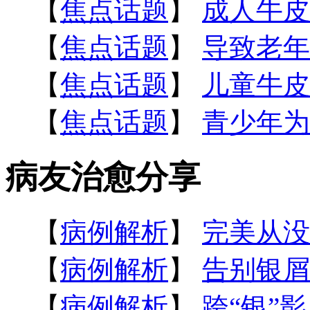
【
焦点话题
】
成人牛皮
【
焦点话题
】
导致老年
【
焦点话题
】
儿童牛皮
【
焦点话题
】
青少年为
病友治愈分享
【
病例解析
】
完美从没
【
病例解析
】
告别银屑
【
病例解析
】
跨“银”