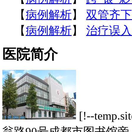
【
病例解析
】
双管齐下
【
病例解析
】
治疗误入
医院简介
[!--tem
翁路90号成都市图书馆