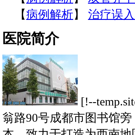
【
病例解析
】
治疗误入
医院简介
[!--tem
翁路90号成都市图书馆
本，致力于打造为西南地区一