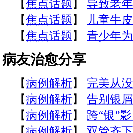
【
焦点话题
】
导致老年
【
焦点话题
】
儿童牛皮
【
焦点话题
】
青少年为
病友治愈分享
【
病例解析
】
完美从没
【
病例解析
】
告别银屑
【
病例解析
】
跨“银”
【
病例解析
】
双管齐下