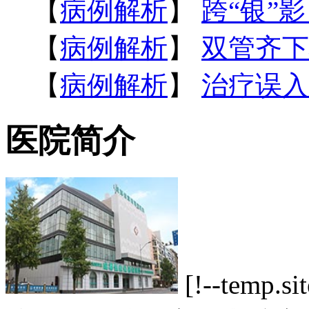
【
病例解析
】
跨“银”
【
病例解析
】
双管齐下
【
病例解析
】
治疗误入
医院简介
[!--tem