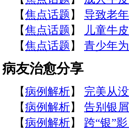
【
焦点话题
】
导致老年
【
焦点话题
】
儿童牛皮
【
焦点话题
】
青少年为
病友治愈分享
【
病例解析
】
完美从没
【
病例解析
】
告别银屑
【
病例解析
】
跨“银”