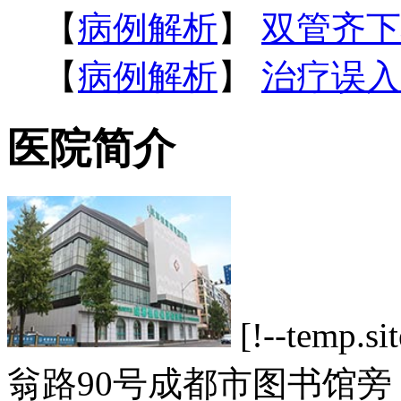
【
病例解析
】
双管齐下
【
病例解析
】
治疗误入
医院简介
[!--tem
翁路90号成都市图书馆