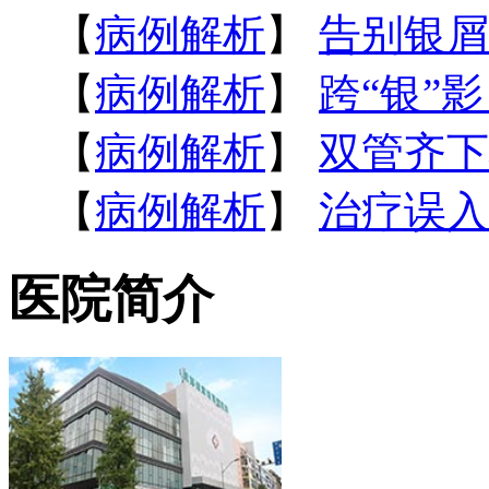
【
病例解析
】
告别银屑
【
病例解析
】
跨“银”
【
病例解析
】
双管齐下
【
病例解析
】
治疗误入
医院简介