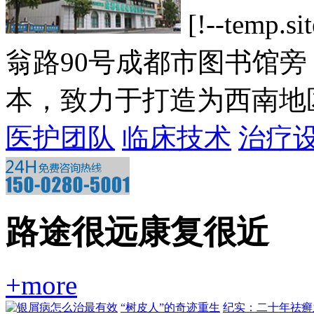
[!--tem
翁路90号成都市图书馆
本，致力于打造为西南地区一
医护团队
临床技术
治疗
路途很远康复很近
+more
“树皮人”的奇迹重生
纪实：二十年祛癣