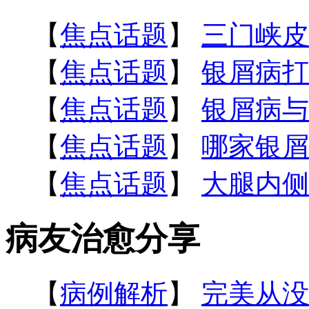
【
焦点话题
】
三门峡皮
【
焦点话题
】
银屑病打
【
焦点话题
】
银屑病与
【
焦点话题
】
哪家银屑
【
焦点话题
】
大腿内侧
病友治愈分享
【
病例解析
】
完美从没