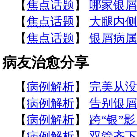
【
焦点话题
】
哪家银屑
【
焦点话题
】
大腿内侧
【
焦点话题
】
银屑病属
病友治愈分享
【
病例解析
】
完美从没
【
病例解析
】
告别银屑
【
病例解析
】
跨“银”
【
病例解析
】
双管齐下