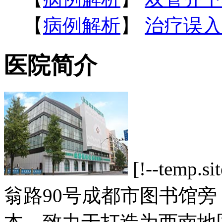
【
病例解析
】
治疗误入
医院简介
[!--tem
翁路90号成都市图书馆