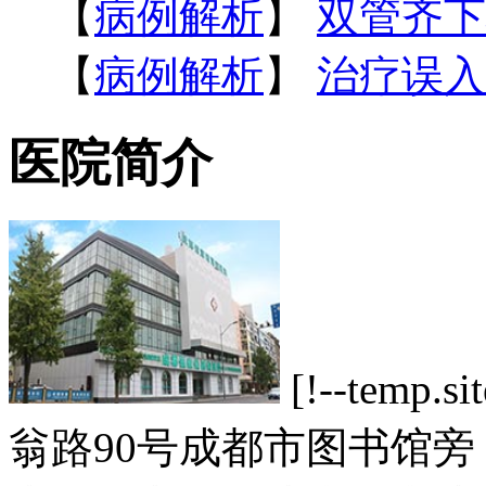
【
病例解析
】
双管齐下
【
病例解析
】
治疗误入
医院简介
[!--tem
翁路90号成都市图书馆