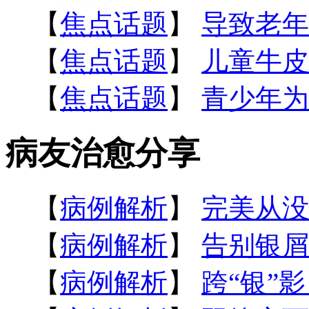
【
焦点话题
】
导致老年
【
焦点话题
】
儿童牛皮
【
焦点话题
】
青少年为
病友治愈分享
【
病例解析
】
完美从没
【
病例解析
】
告别银屑
【
病例解析
】
跨“银”