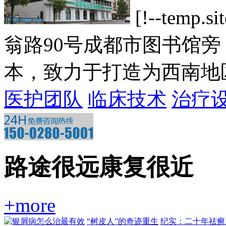
[!--tem
翁路90号成都市图书馆
本，致力于打造为西南地区一
医护团队
临床技术
治疗
路途很远康复很近
+more
“树皮人”的奇迹重生
纪实：二十年祛癣