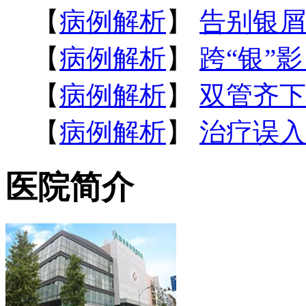
【
病例解析
】
告别银屑
【
病例解析
】
跨“银”
【
病例解析
】
双管齐下
【
病例解析
】
治疗误入
医院简介